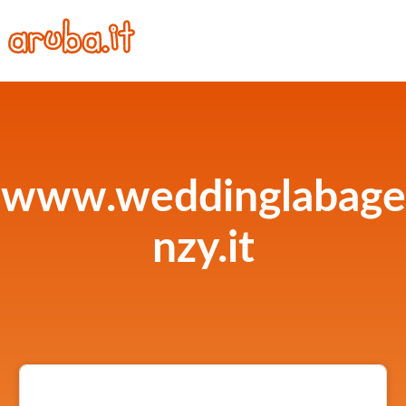
www.weddinglabage
nzy.it